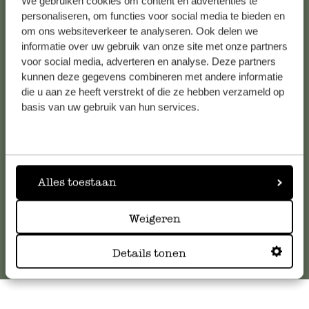
We gebruiken cookies om content en advertenties te
personaliseren, om functies voor social media te bieden en
om ons websiteverkeer te analyseren. Ook delen we
informatie over uw gebruik van onze site met onze partners
Kundenservice/Hilfe
voor social media, adverteren en analyse. Deze partners
kunnen deze gegevens combineren met andere informatie
Falls Sie Fragen haben oder Tipps und Hilfe brauchen, wenden
die u aan ze heeft verstrekt of die ze hebben verzameld op
basis van uw gebruik van hun services.
Sie sich bitte an unseren Kundenservice. Oder lesen Sie hier
die Antworten auf
häufig gestellte Fragen
.
kundenservice@dille-kamille.at
Alles toestaan
Online-Kundenservice
Weigeren
Details tonen