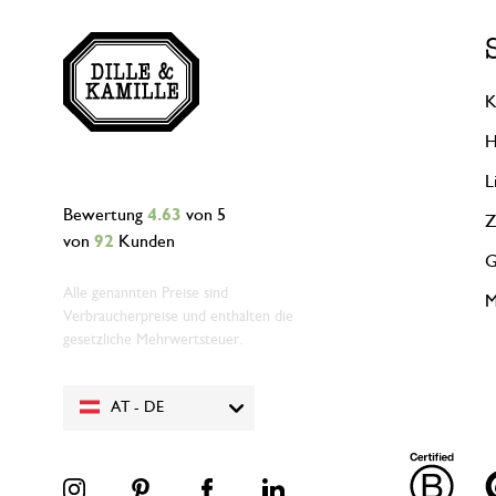
K
H
L
Bewertung
4.63
von 5
Z
von
92
Kunden
G
Alle genannten Preise sind
M
Verbraucherpreise und enthalten die
gesetzliche Mehrwertsteuer.
AT - DE