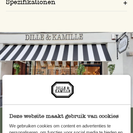
Spezifikationen
Immer in der Nähe
Alle 62 Geschäfte anzeigen
Deze website maakt gebruik van cookies
We gebruiken cookies om content en advertenties te
personaliseren, om functies voor social media te bieden en