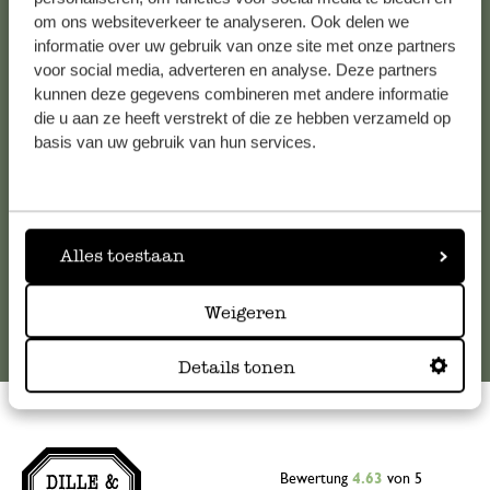
om ons websiteverkeer te analyseren. Ook delen we
Kundenservice/Hilfe
informatie over uw gebruik van onze site met onze partners
voor social media, adverteren en analyse. Deze partners
Falls Sie Fragen haben oder Tipps und Hilfe brauchen, wenden
kunnen deze gegevens combineren met andere informatie
Sie sich bitte an unseren Kundenservice. Oder lesen Sie hier
die u aan ze heeft verstrekt of die ze hebben verzameld op
die Antworten auf
häufig gestellte Fragen
.
basis van uw gebruik van hun services.
kundenservice@dille-kamille.at
Alles toestaan
Online-Kundenservice
Weigeren
Details tonen
Bewertung
4.63
von 5