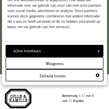
om ons websiteverkeer te analyseren. Ook delen we
informatie over uw gebruik van onze site met onze partners
Falls Sie Fragen haben oder Tipps und Hilfe brauchen, wenden
voor social media, adverteren en analyse. Deze partners
Sie sich bitte an unseren Kundenservice. Oder lesen Sie hier
kunnen deze gegevens combineren met andere informatie
die Antworten auf
häufig gestellte Fragen
.
die u aan ze heeft verstrekt of die ze hebben verzameld op
basis van uw gebruik van hun services.
kundenservice@dille-kamille.at
Online-Kundenservice
Alles toestaan
Weigeren
Details tonen
Bewertung
4.63
von 5
von
92
Kunden