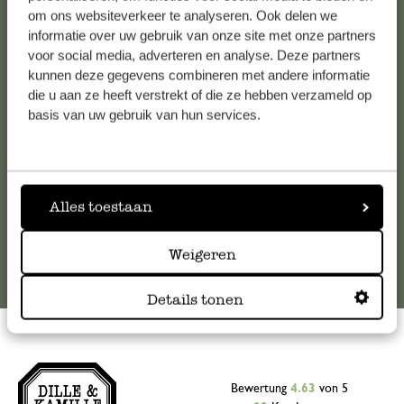
Kundenservice/Hilfe
om ons websiteverkeer te analyseren. Ook delen we
informatie over uw gebruik van onze site met onze partners
voor social media, adverteren en analyse. Deze partners
Falls Sie Fragen haben oder Tipps und Hilfe brauchen, wenden
kunnen deze gegevens combineren met andere informatie
Sie sich bitte an unseren Kundenservice. Oder lesen Sie hier
die u aan ze heeft verstrekt of die ze hebben verzameld op
die Antworten auf
häufig gestellte Fragen
.
basis van uw gebruik van hun services.
kundenservice@dille-kamille.at
Alles toestaan
Online-Kundenservice
Weigeren
Details tonen
Bewertung
4.63
von 5