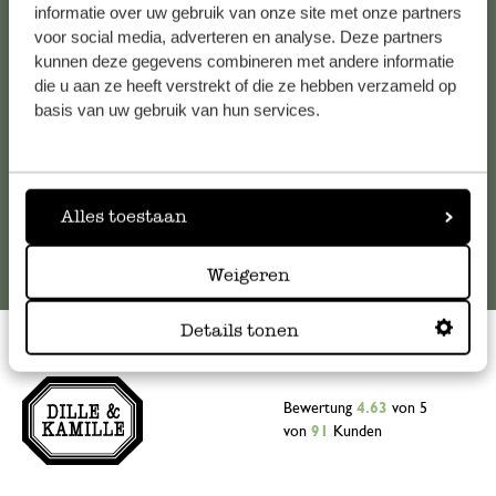
Falls Sie Fragen haben oder Tipps und Hilfe brauchen, wenden
informatie over uw gebruik van onze site met onze partners
Sie sich bitte an unseren Kundenservice. Oder lesen Sie hier
voor social media, adverteren en analyse. Deze partners
kunnen deze gegevens combineren met andere informatie
die Antworten auf
häufig gestellte Fragen
.
die u aan ze heeft verstrekt of die ze hebben verzameld op
basis van uw gebruik van hun services.
kundenservice@dille-kamille.at
Online-Kundenservice
Alles toestaan
Weigeren
Details tonen
Bewertung
4.63
von 5
von
91
Kunden