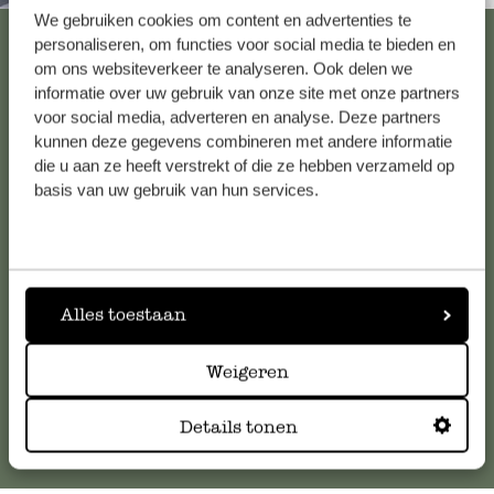
We gebruiken cookies om content en advertenties te
Alle 62 Geschäfte anzeigen
personaliseren, om functies voor social media te bieden en
om ons websiteverkeer te analyseren. Ook delen we
informatie over uw gebruik van onze site met onze partners
voor social media, adverteren en analyse. Deze partners
Kundenservice/Hilfe
kunnen deze gegevens combineren met andere informatie
die u aan ze heeft verstrekt of die ze hebben verzameld op
Falls Sie Fragen haben oder Tipps und Hilfe brauchen, wenden
basis van uw gebruik van hun services.
Sie sich bitte an unseren Kundenservice. Oder lesen Sie hier
die Antworten auf
häufig gestellte Fragen
.
kundenservice@dille-kamille.at
Alles toestaan
Weigeren
Online-Kundenservice
Details tonen