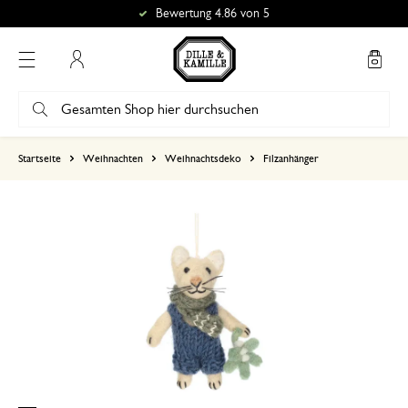
Bewertung 4.86 von 5
Mein Konto
basierend auf 0 bewertungen
Startseite
Weihnachten
Weihnachtsdeko
Filzanhänger