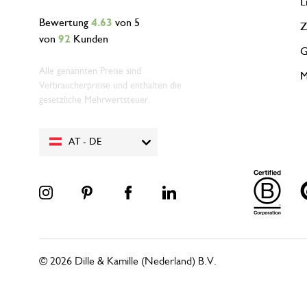
L
Bewertung
4.63
von 5
Z
von
92
Kunden
G
Alle genannten Preise sind
M
Verbraucherpreise und enthalten die
gesetzliche Mehrwertsteuer.
AT - DE
© 2026 Dille & Kamille (Nederland) B.V.