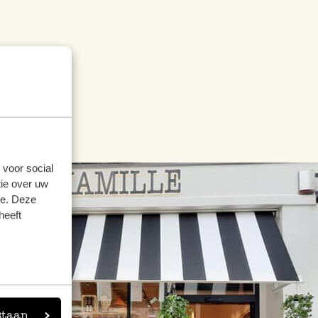
 voor social
ie over uw
se. Deze
heeft
staan