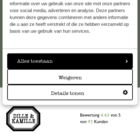
Falls Sie Fragen haben oder Tipps und Hilfe brauchen, wenden
informatie over uw gebruik van onze site met onze partners
Sie sich bitte an unseren Kundenservice. Oder lesen Sie hier
voor social media, adverteren en analyse. Deze partners
kunnen deze gegevens combineren met andere informatie
die Antworten auf
häufig gestellte Fragen
.
die u aan ze heeft verstrekt of die ze hebben verzameld op
basis van uw gebruik van hun services.
kundenservice@dille-kamille.at
Online-Kundenservice
Alles toestaan
Weigeren
Details tonen
Bewertung
4.63
von 5
von
92
Kunden