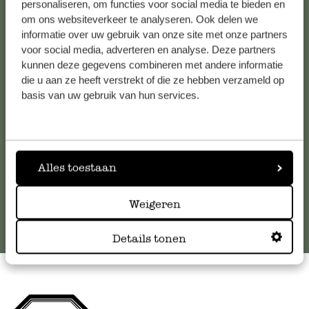
personaliseren, om functies voor social media te bieden en
om ons websiteverkeer te analyseren. Ook delen we
Kundenservice/Hilfe
informatie over uw gebruik van onze site met onze partners
voor social media, adverteren en analyse. Deze partners
kunnen deze gegevens combineren met andere informatie
Falls Sie Fragen haben oder Tipps und Hilfe brauchen, wenden
die u aan ze heeft verstrekt of die ze hebben verzameld op
Sie sich bitte an unseren Kundenservice. Oder lesen Sie hier
basis van uw gebruik van hun services.
die Antworten auf
häufig gestellte Fragen
.
kundenservice@dille-kamille.at
Alles toestaan
Online-Kundenservice
Weigeren
Details tonen