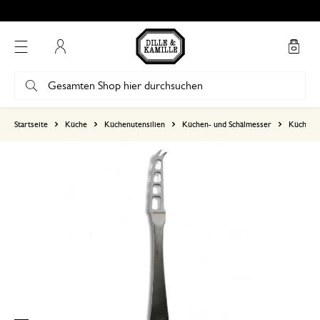
Mein Konto
basierend auf 0 bewertungen
Startseite
Küche
Küchenutensilien
Küchen- und Schälmesser
Küchenm