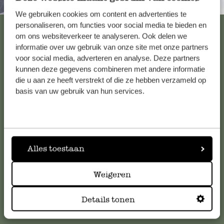
Immer in der Nähe
We gebruiken cookies om content en advertenties te
personaliseren, om functies voor social media te bieden en
Alle 62 Geschäfte anzeigen
om ons websiteverkeer te analyseren. Ook delen we
informatie over uw gebruik van onze site met onze partners
voor social media, adverteren en analyse. Deze partners
Kundenservice/Hilfe
kunnen deze gegevens combineren met andere informatie
die u aan ze heeft verstrekt of die ze hebben verzameld op
basis van uw gebruik van hun services.
Falls Sie Fragen haben oder Tipps und Hilfe brauchen, wenden
Sie sich bitte an unseren Kundenservice. Oder lesen Sie hier
die Antworten auf
häufig gestellte Fragen
.
Alles toestaan
kundenservice@dille-kamille.at
Weigeren
Online-Kundenservice
Details tonen