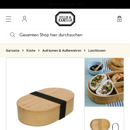
Bewertung 4.86 von 5
Mein Konto
basierend auf 0 bewertungen
Startseite
Küche
Aufräumen & Aufbewahren
Lunchboxen