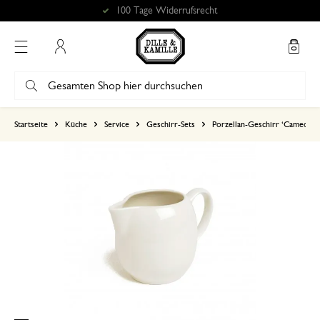
100 Tage Widerrufsrecht
Mein Konto
basierend auf 0 bewertungen
Startseite
Küche
Service
Geschirr-Sets
Porzellan-Geschirr ‘Cameo’