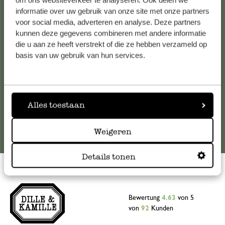
om ons websiteverkeer te analyseren. Ook delen we
informatie over uw gebruik van onze site met onze partners
Falls Sie Fragen haben oder Tipps und Hilfe brauchen, wenden
voor social media, adverteren en analyse. Deze partners
Sie sich bitte an unseren Kundenservice. Oder lesen Sie hier
kunnen deze gegevens combineren met andere informatie
die Antworten auf
häufig gestellte Fragen
.
die u aan ze heeft verstrekt of die ze hebben verzameld op
basis van uw gebruik van hun services.
kundenservice@dille-kamille.at
Online-Kundenservice
Alles toestaan
Weigeren
Details tonen
Bewertung
4.63
von 5
von
92
Kunden