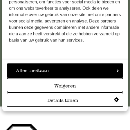
personaliseren, om functies voor social media te bieden en
om ons websiteverkeer te analyseren. Ook delen we
Kundenservice/Hilfe
informatie over uw gebruik van onze site met onze partners
voor social media, adverteren en analyse. Deze partners
kunnen deze gegevens combineren met andere informatie
Falls Sie Fragen haben oder Tipps und Hilfe brauchen, wenden
die u aan ze heeft verstrekt of die ze hebben verzameld op
Sie sich bitte an unseren Kundenservice. Oder lesen Sie hier
basis van uw gebruik van hun services.
die Antworten auf
häufig gestellte Fragen
.
kundenservice@dille-kamille.at
Alles toestaan
Online-Kundenservice
Weigeren
Details tonen