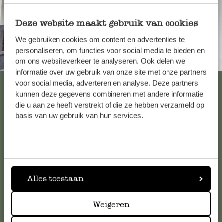
Deze website maakt gebruik van cookies
We gebruiken cookies om content en advertenties te
personaliseren, om functies voor social media te bieden en
Immer in der Nähe
om ons websiteverkeer te analyseren. Ook delen we
informatie over uw gebruik van onze site met onze partners
Alle 62 Geschäfte anzeigen
voor social media, adverteren en analyse. Deze partners
kunnen deze gegevens combineren met andere informatie
die u aan ze heeft verstrekt of die ze hebben verzameld op
basis van uw gebruik van hun services.
Kundenservice/Hilfe
Falls Sie Fragen haben oder Tipps und Hilfe brauchen, wenden
Sie sich bitte an unseren Kundenservice. Oder lesen Sie hier
die Antworten auf
häufig gestellte Fragen
.
Alles toestaan
Weigeren
kundenservice@dille-kamille.at