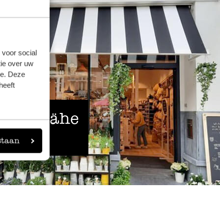
 voor social
ie over uw
se. Deze
heeft
 der Nähe
staan
eigen