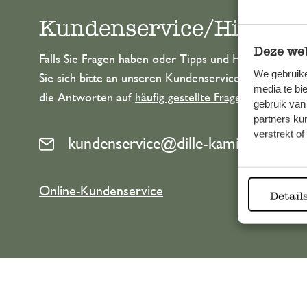
Kundenservice/Hilfe
Deze web
Falls Sie Fragen haben oder Tipps und Hilfe brauche
We gebruike
Sie sich bitte an unseren Kundenservice. Oder lesen 
media te bi
die Antworten auf
häufig gestellte Fragen
.
gebruik van
partners ku
verstrekt o
kundenservice@dille-kamille.at
Online-Kundenservice
Detail