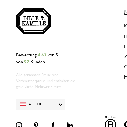
K
H
L
Bewertung
4.63
von 5
Z
von
92
Kunden
G
Alle genannten Preise sind
M
Verbraucherpreise und enthalten die
gesetzliche Mehrwertsteuer.
AT - DE