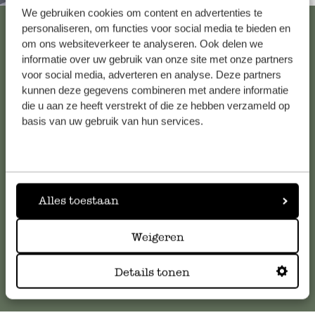
We gebruiken cookies om content en advertenties te
Alle 62 Geschäfte anzeigen
personaliseren, om functies voor social media te bieden en
om ons websiteverkeer te analyseren. Ook delen we
informatie over uw gebruik van onze site met onze partners
voor social media, adverteren en analyse. Deze partners
Kundenservice/Hilfe
kunnen deze gegevens combineren met andere informatie
die u aan ze heeft verstrekt of die ze hebben verzameld op
Falls Sie Fragen haben oder Tipps und Hilfe brauchen, wenden
basis van uw gebruik van hun services.
Sie sich bitte an unseren Kundenservice. Oder lesen Sie hier
die Antworten auf
häufig gestellte Fragen
.
kundenservice@dille-kamille.at
Alles toestaan
Weigeren
Online-Kundenservice
Details tonen