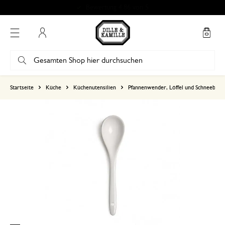
Bewertung 4.86 von 5
Mein Konto
basierend auf 0 bewertungen
Startseite
Küche
Küchenutensilien
Pfannenwender, Löffel und Schneebese