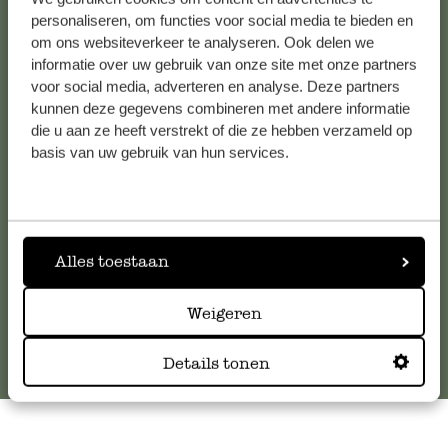
personaliseren, om functies voor social media te bieden en
om ons websiteverkeer te analyseren. Ook delen we
informatie over uw gebruik van onze site met onze partners
Kundenservice/Hilfe
voor social media, adverteren en analyse. Deze partners
kunnen deze gegevens combineren met andere informatie
Falls Sie Fragen haben oder Tipps und Hilfe brauchen, wenden
die u aan ze heeft verstrekt of die ze hebben verzameld op
Sie sich bitte an unseren Kundenservice. Oder lesen Sie hier
basis van uw gebruik van hun services.
die Antworten auf
häufig gestellte Fragen
.
kundenservice@dille-kamille.at
Alles toestaan
Online-Kundenservice
Weigeren
Details tonen