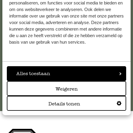
personaliseren, om functies voor social media te bieden en
om ons websiteverkeer te analyseren. Ook delen we
Kundenservice/Hilfe
informatie over uw gebruik van onze site met onze partners
voor social media, adverteren en analyse. Deze partners
kunnen deze gegevens combineren met andere informatie
Falls Sie Fragen haben oder Tipps und Hilfe brauchen, wenden
die u aan ze heeft verstrekt of die ze hebben verzameld op
Sie sich bitte an unseren Kundenservice. Oder lesen Sie hier
basis van uw gebruik van hun services.
die Antworten auf
häufig gestellte Fragen
.
kundenservice@dille-kamille.at
Alles toestaan
Online-Kundenservice
Weigeren
Details tonen