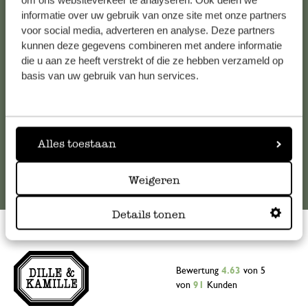
om ons websiteverkeer te analyseren. Ook delen we
informatie over uw gebruik van onze site met onze partners
Falls Sie Fragen haben oder Tipps und Hilfe brauchen, wenden
voor social media, adverteren en analyse. Deze partners
Sie sich bitte an unseren Kundenservice. Oder lesen Sie hier
kunnen deze gegevens combineren met andere informatie
die Antworten auf
häufig gestellte Fragen
.
die u aan ze heeft verstrekt of die ze hebben verzameld op
basis van uw gebruik van hun services.
kundenservice@dille-kamille.at
Online-Kundenservice
Alles toestaan
Weigeren
Details tonen
Bewertung
4.63
von 5
von
91
Kunden