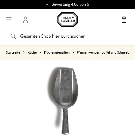
Bewertung 4.86 von 5
Mein Konto
basierend auf 0 bewertungen
Startseite
Küche
Küchenutensilien
Pfannenwender, Löffel und Schneebese