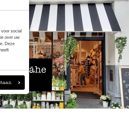
 voor social
ie over uw
se. Deze
heeft
 der Nähe
staan
eigen