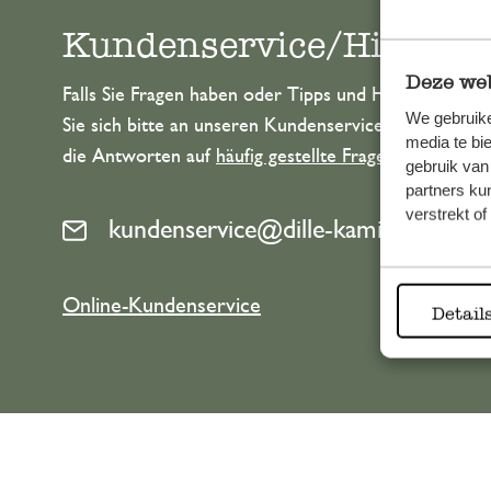
Kundenservice/Hilfe
Deze web
Falls Sie Fragen haben oder Tipps und Hilfe brauche
We gebruike
Sie sich bitte an unseren Kundenservice. Oder lesen 
media te bi
die Antworten auf
häufig gestellte Fragen
.
gebruik van
partners ku
verstrekt o
kundenservice@dille-kamille.at
Online-Kundenservice
Detail