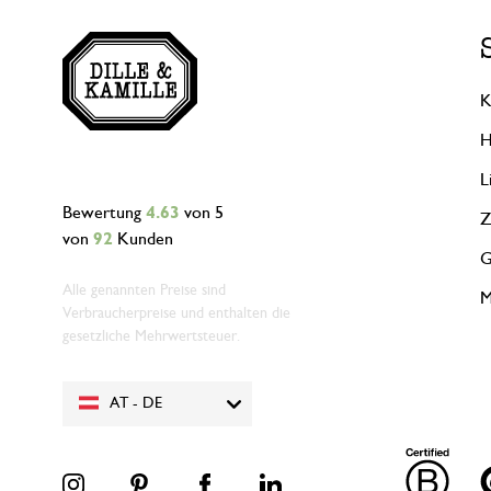
K
H
L
Bewertung
4.63
von 5
Z
von
92
Kunden
G
Alle genannten Preise sind
M
Verbraucherpreise und enthalten die
gesetzliche Mehrwertsteuer.
AT - DE