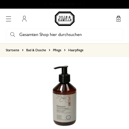
Bewertung 4.86 von 5
Mein Konto
basierend auf 1 bewertungen
Startseite
Bad & Dusche
Pflege
Haarpflege
5
4
3
2
1
Angenehmes Produkt
20. Juli 2025