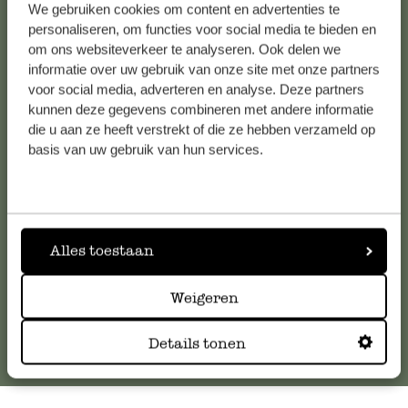
We gebruiken cookies om content en advertenties te
Alle 62 Geschäfte anzeigen
personaliseren, om functies voor social media te bieden en
om ons websiteverkeer te analyseren. Ook delen we
informatie over uw gebruik van onze site met onze partners
Kundenservice/Hilfe
voor social media, adverteren en analyse. Deze partners
kunnen deze gegevens combineren met andere informatie
die u aan ze heeft verstrekt of die ze hebben verzameld op
Falls Sie Fragen haben oder Tipps und Hilfe brauchen, wenden
basis van uw gebruik van hun services.
Sie sich bitte an unseren Kundenservice. Oder lesen Sie hier
die Antworten auf
häufig gestellte Fragen
.
kundenservice@dille-kamille.at
Alles toestaan
Online-Kundenservice
Weigeren
Details tonen