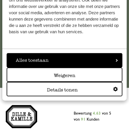
om ons websiteverkeer te analyseren. Ook delen we
informatie over uw gebruik van onze site met onze partners
Falls Sie Fragen haben oder Tipps und Hilfe brauchen, wenden
voor social media, adverteren en analyse. Deze partners
Sie sich bitte an unseren Kundenservice. Oder lesen Sie hier
kunnen deze gegevens combineren met andere informatie
die Antworten auf
häufig gestellte Fragen
.
die u aan ze heeft verstrekt of die ze hebben verzameld op
basis van uw gebruik van hun services.
kundenservice@dille-kamille.at
Online-Kundenservice
Alles toestaan
Weigeren
Details tonen
Bewertung
4.63
von 5
von
91
Kunden