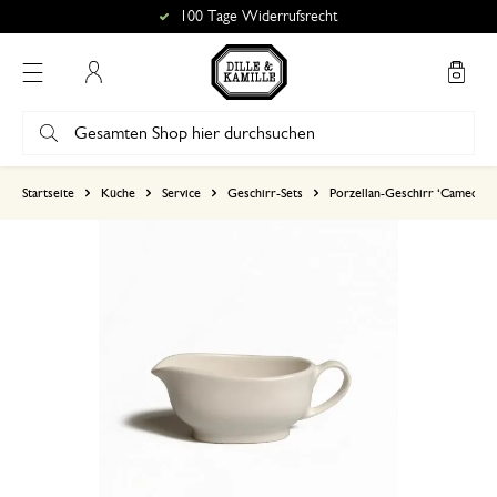
100 Tage Widerrufsrecht
Mein Konto
basierend auf 0 bewertungen
Startseite
Küche
Service
Geschirr-Sets
Porzellan-Geschirr ‘Cameo’