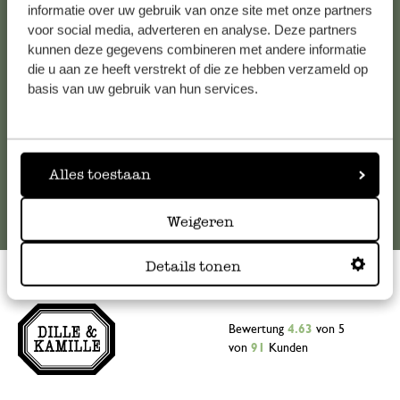
Falls Sie Fragen haben oder Tipps und Hilfe brauchen, wenden
informatie over uw gebruik van onze site met onze partners
Sie sich bitte an unseren Kundenservice. Oder lesen Sie hier
voor social media, adverteren en analyse. Deze partners
kunnen deze gegevens combineren met andere informatie
die Antworten auf
häufig gestellte Fragen
.
die u aan ze heeft verstrekt of die ze hebben verzameld op
basis van uw gebruik van hun services.
kundenservice@dille-kamille.at
Online-Kundenservice
Alles toestaan
Weigeren
Details tonen
Bewertung
4.63
von 5
von
91
Kunden