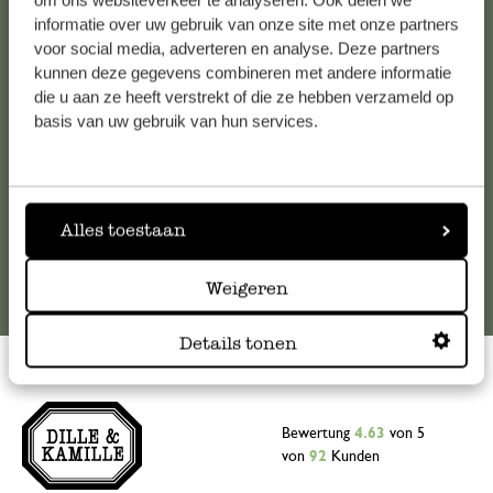
om ons websiteverkeer te analyseren. Ook delen we
informatie over uw gebruik van onze site met onze partners
Falls Sie Fragen haben oder Tipps und Hilfe brauchen, wenden
voor social media, adverteren en analyse. Deze partners
Sie sich bitte an unseren Kundenservice. Oder lesen Sie hier
kunnen deze gegevens combineren met andere informatie
die Antworten auf
häufig gestellte Fragen
.
die u aan ze heeft verstrekt of die ze hebben verzameld op
basis van uw gebruik van hun services.
kundenservice@dille-kamille.at
Online-Kundenservice
Alles toestaan
Weigeren
Details tonen
Bewertung
4.63
von 5
von
92
Kunden