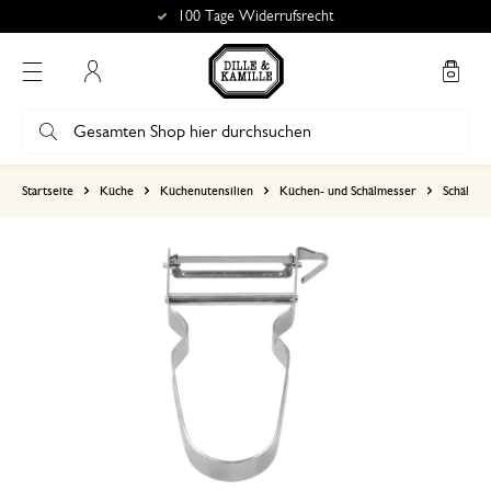
100 Tage Widerrufsrecht
Mein Konto
basierend auf 0 bewertungen
Startseite
Küche
Küchenutensilien
Küchen- und Schälmesser
Schälen