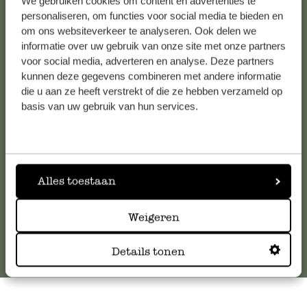
We gebruiken cookies om content en advertenties te
personaliseren, om functies voor social media te bieden en
om ons websiteverkeer te analyseren. Ook delen we
informatie over uw gebruik van onze site met onze partners
Kundenservice/Hilfe
voor social media, adverteren en analyse. Deze partners
kunnen deze gegevens combineren met andere informatie
Falls Sie Fragen haben oder Tipps und Hilfe brauchen, wenden
die u aan ze heeft verstrekt of die ze hebben verzameld op
basis van uw gebruik van hun services.
Sie sich bitte an unseren Kundenservice. Oder lesen Sie hier
die Antworten auf
häufig gestellte Fragen
.
kundenservice@dille-kamille.at
Alles toestaan
Online-Kundenservice
Weigeren
Details tonen