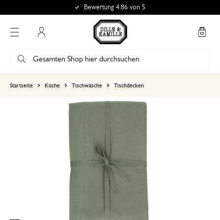
Bewertung 4.86 von 5
Mein Konto
basierend auf 0 bewertungen
Startseite
Küche
Tischwäsche
Tischdecken