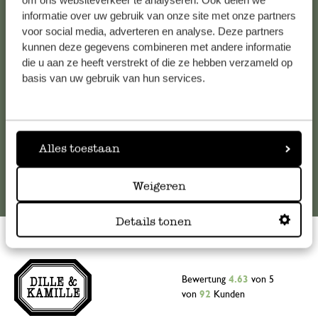
om ons websiteverkeer te analyseren. Ook delen we
informatie over uw gebruik van onze site met onze partners
Falls Sie Fragen haben oder Tipps und Hilfe brauchen, wenden
voor social media, adverteren en analyse. Deze partners
Sie sich bitte an unseren Kundenservice. Oder lesen Sie hier
kunnen deze gegevens combineren met andere informatie
die Antworten auf
häufig gestellte Fragen
.
die u aan ze heeft verstrekt of die ze hebben verzameld op
basis van uw gebruik van hun services.
kundenservice@dille-kamille.at
Online-Kundenservice
Alles toestaan
Weigeren
Details tonen
Bewertung
4.63
von 5
von
92
Kunden