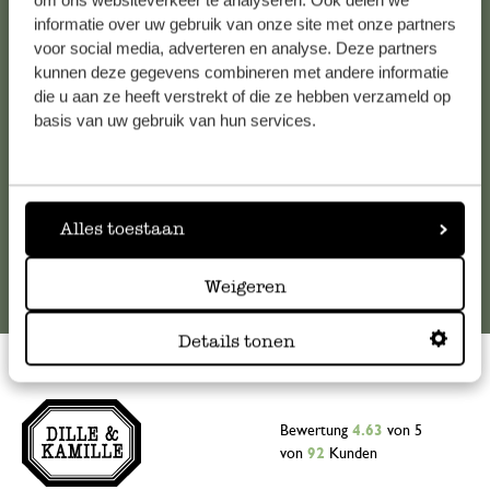
om ons websiteverkeer te analyseren. Ook delen we
informatie over uw gebruik van onze site met onze partners
Falls Sie Fragen haben oder Tipps und Hilfe brauchen, wenden
voor social media, adverteren en analyse. Deze partners
Sie sich bitte an unseren Kundenservice. Oder lesen Sie hier
kunnen deze gegevens combineren met andere informatie
die Antworten auf
häufig gestellte Fragen
.
die u aan ze heeft verstrekt of die ze hebben verzameld op
basis van uw gebruik van hun services.
kundenservice@dille-kamille.at
Online-Kundenservice
Alles toestaan
Weigeren
Details tonen
Bewertung
4.63
von 5
von
92
Kunden