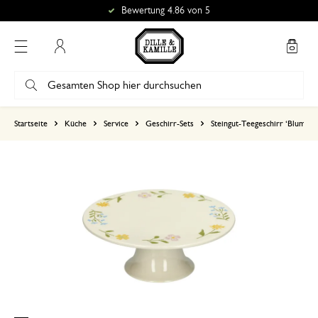
Bewertung 4.86 von 5
Mein Konto
basierend auf 0 bewertungen
Startseite
Küche
Service
Geschirr-Sets
Steingut-Teegeschirr ‘Blumen’