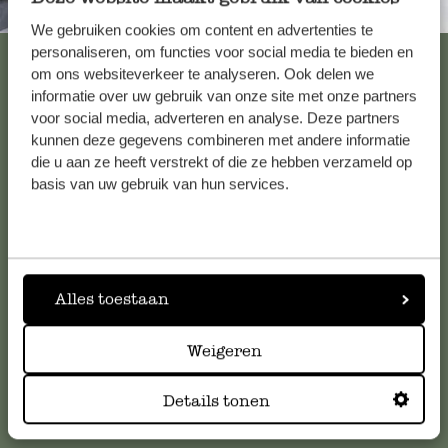
Immer in der Nähe
We gebruiken cookies om content en advertenties te
personaliseren, om functies voor social media te bieden en
Alle 62 Geschäfte anzeigen
om ons websiteverkeer te analyseren. Ook delen we
informatie over uw gebruik van onze site met onze partners
voor social media, adverteren en analyse. Deze partners
kunnen deze gegevens combineren met andere informatie
Kundenservice/Hilfe
die u aan ze heeft verstrekt of die ze hebben verzameld op
basis van uw gebruik van hun services.
Falls Sie Fragen haben oder Tipps und Hilfe brauchen, wenden
Sie sich bitte an unseren Kundenservice. Oder lesen Sie hier
die Antworten auf
häufig gestellte Fragen
.
Alles toestaan
kundenservice@dille-kamille.at
Weigeren
Online-Kundenservice
Details tonen