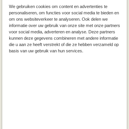
We gebruiken cookies om content en advertenties te
Terrakotta, Ø 13,5 cm
Ø11 cm
personaliseren, om functies voor social media te bieden en
1,95
1,75
om ons websiteverkeer te analyseren. Ook delen we
informatie over uw gebruik van onze site met onze partners
inkl. MwSt zzgl. Versandkosten
inkl. MwSt zzgl. Versandkosten
voor social media, adverteren en analyse. Deze partners
kunnen deze gegevens combineren met andere informatie
die u aan ze heeft verstrekt of die ze hebben verzameld op
basis van uw gebruik van hun services.
Tischläufer, Bio-Baumwolle
Laterne, Rattan, natur, Ø 21 x
(GOTS), olivgrün, 50 x 150 cm
12 cm
9,95
12,95