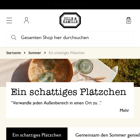
Bewertung 4.86 von 5
Mein Konto
Startseite
Sommer
Ein schattiges Plätzchen
Ein schattiges Plätzchen
Verwandle jeden Außenbereich in einen Ort zum Entspannen. Mit stimmungsvollen Windlichtern, farbenfrohen Blumentöpfen und weichen Kissen schaffst du mühelos eine gemütliche Atmosphäre. Genieße einen ruhigen Moment in der Sonne, ein gutes Buch oder einen langen Sommerabend im Freien.
Mehr
Ein schattiges Plätzchen
Gemeinsam den Sommer genie