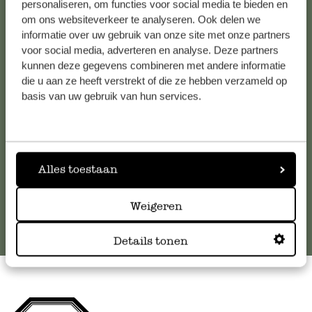
personaliseren, om functies voor social media te bieden en
om ons websiteverkeer te analyseren. Ook delen we
Kundenservice/Hilfe
informatie over uw gebruik van onze site met onze partners
voor social media, adverteren en analyse. Deze partners
kunnen deze gegevens combineren met andere informatie
Falls Sie Fragen haben oder Tipps und Hilfe brauchen, wenden
die u aan ze heeft verstrekt of die ze hebben verzameld op
Sie sich bitte an unseren Kundenservice. Oder lesen Sie hier
basis van uw gebruik van hun services.
die Antworten auf
häufig gestellte Fragen
.
kundenservice@dille-kamille.at
Alles toestaan
Online-Kundenservice
Weigeren
Details tonen