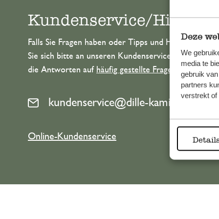
Kundenservice/Hilfe
Deze web
Falls Sie Fragen haben oder Tipps und Hilfe brauche
We gebruike
Sie sich bitte an unseren Kundenservice. Oder lesen 
media te bi
die Antworten auf
häufig gestellte Fragen
.
gebruik van
partners ku
verstrekt o
kundenservice@dille-kamille.at
Online-Kundenservice
Detail