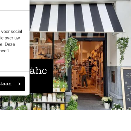
 voor social
ie over uw
se. Deze
heeft
 der Nähe
staan
eigen