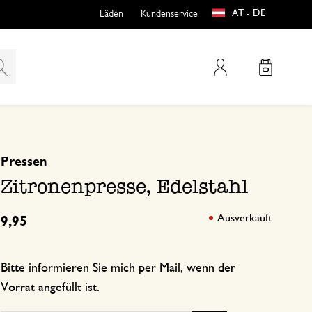
AT - DE
Läden
Kundenservice
Mein Konto
basierend auf 0 bewertungen
Pressen
teln
htungen
Zitronenpresse, Edelstahl
Ausverkauft
9,95
Bitte informieren Sie mich per Mail, wenn der
e
Vorrat angefüllt ist.