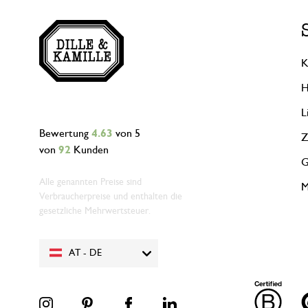
K
H
L
Bewertung
4.63
von 5
Z
von
92
Kunden
G
Alle genannten Preise sind
M
Verbraucherpreise und enthalten die
gesetzliche Mehrwertsteuer.
AT - DE