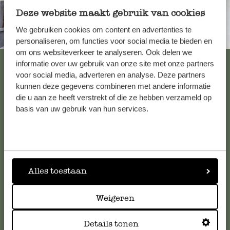
Deze website maakt gebruik van cookies
We gebruiken cookies om content en advertenties te
Immer in der Nähe
personaliseren, om functies voor social media te bieden en
om ons websiteverkeer te analyseren. Ook delen we
Alle 62 Geschäfte anzeigen
informatie over uw gebruik van onze site met onze partners
voor social media, adverteren en analyse. Deze partners
kunnen deze gegevens combineren met andere informatie
die u aan ze heeft verstrekt of die ze hebben verzameld op
Kundenservice/Hilfe
basis van uw gebruik van hun services.
Falls Sie Fragen haben oder Tipps und Hilfe brauchen, wenden
Sie sich bitte an unseren Kundenservice. Oder lesen Sie hier
die Antworten auf
häufig gestellte Fragen
.
Alles toestaan
kundenservice@dille-kamille.at
Weigeren
Online-Kundenservice
Details tonen