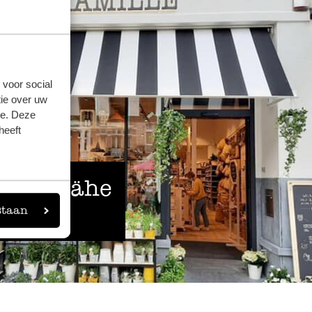
 voor social
ie over uw
se. Deze
heeft
 der Nähe
staan
eigen