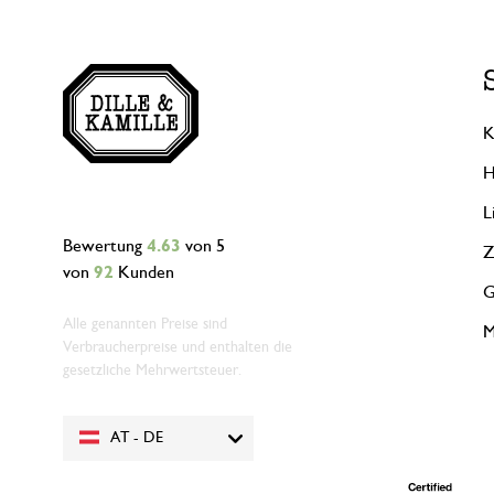
K
H
L
Bewertung
4.63
von 5
Z
von
92
Kunden
G
Alle genannten Preise sind
M
Verbraucherpreise und enthalten die
gesetzliche Mehrwertsteuer.
AT - DE