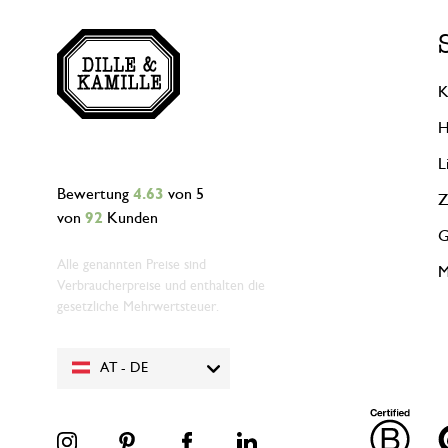
K
H
L
Bewertung
4.63
von 5
Z
von
92
Kunden
G
Alle genannten Preise sind
M
Verbraucherpreise und enthalten die
gesetzliche Mehrwertsteuer.
AT - DE