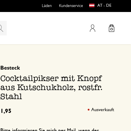
AT - DE
Läden
Kundenservice
Mein Konto
basierend auf 0 bewertungen
Besteck
teln
htungen
Cocktailpikser mit Knopf
aus Kutschukholz, rostfr.
Stahl
Ausverkauft
1,95
e
Bitte informieren Sie mich per Mail, wenn der