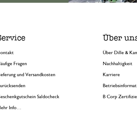
Service
Über un
ontakt
Über Dille & Kam
äufige Fragen
Nachhaltigkeit
ieferung und Versandkosten
Karriere
urücksenden
Betriebsinformat
eschenkgutschein Saldocheck
B Corp Zertifizi
ehr Info…