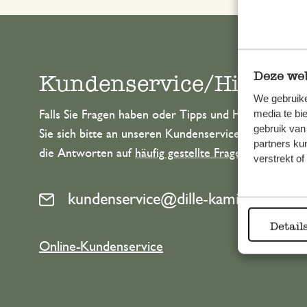
Deze web
Kundenservice/Hilfe
We gebruike
media te bi
Falls Sie Fragen haben oder Tipps und Hilfe brauche
gebruik van
Sie sich bitte an unseren Kundenservice. Oder lesen 
partners ku
die Antworten auf
häufig gestellte Fragen
.
verstrekt o
kundenservice@dille-kamille.at
Detail
Online-Kundenservice