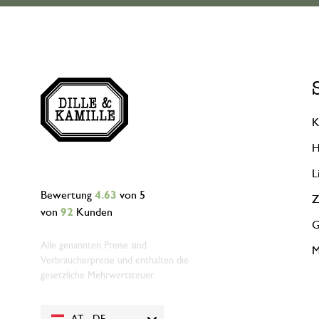
K
H
L
Bewertung
4.63
von 5
Z
von
92
Kunden
G
Alle genannten Preise sind
M
Verbraucherpreise und enthalten die
gesetzliche Mehrwertsteuer.