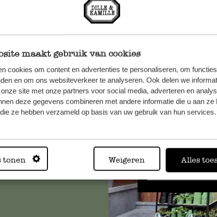
site maakt gebruik van cookies
n cookies om content en advertenties te personaliseren, om functies
eden en om ons websiteverkeer te analyseren. Ook delen we informat
n, wenden
 onze site met onze partners voor social media, adverteren en analy
Sie hier
nnen deze gegevens combineren met andere informatie die u aan ze 
f die ze hebben verzameld op basis van uw gebruik van hun services.
Immer in
s tonen
Weigeren
Alles toe
Alle 62 Geschäfte anz