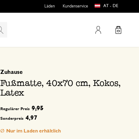
AT - DE
Läden
Kundenservice
Mein Konto
basierend auf 0 bewertungen
Zuhause
teln
htungen
Fußmatte, 40x70 cm, Kokos,
Latex
9,95
Regulärer Preis
4,97
Sonderpreis
e
Nur im Laden erhältlich