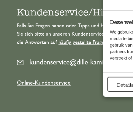
Kundenservice/Hilfe
Deze web
Falls Sie Fragen haben oder Tipps und Hilfe brauche
We gebruike
Sie sich bitte an unseren Kundenservice. Oder lesen 
media te bi
die Antworten auf
häufig gestellte Fragen
.
gebruik van
partners ku
verstrekt o
kundenservice@dille-kamille.at
Online-Kundenservice
Detail