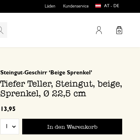
AT - DE
Läden
Kundenservice
Mein Konto
basierend auf 0 bewertungen
Steingut-Geschirr ‘Beige Sprenkel’
teln
htungen
Tiefer Teller, Steingut, beige,
Sprenkel, Ø 22,5 cm
13,95
In den Warenkorb
1
e