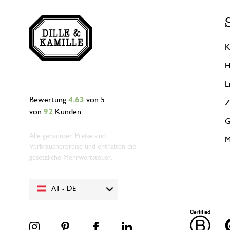
K
H
L
Bewertung
4.63
von 5
Z
von
92
Kunden
G
Alle genannten Preise sind
M
Verbraucherpreise und enthalten die
gesetzliche Mehrwertsteuer.
AT - DE