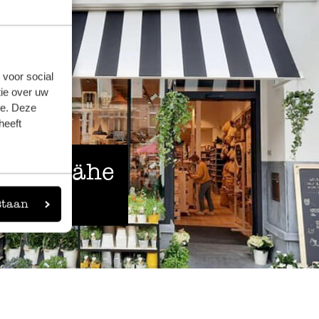
 voor social
ie over uw
se. Deze
heeft
 der Nähe
staan
eigen