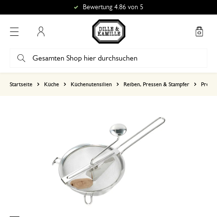
Bewertung 4.86 von 5
Mein Konto
basierend auf 0 bewertungen
Startseite
Küche
Küchenutensilien
Reiben, Pressen & Stampfer
Press