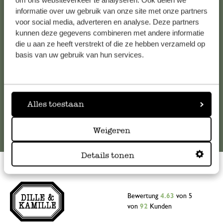
om ons websiteverkeer te analyseren. Ook delen we
informatie over uw gebruik van onze site met onze partners
Falls Sie Fragen haben oder Tipps und Hilfe brauchen, wenden
voor social media, adverteren en analyse. Deze partners
Sie sich bitte an unseren Kundenservice. Oder lesen Sie hier
kunnen deze gegevens combineren met andere informatie
die Antworten auf
häufig gestellte Fragen
.
die u aan ze heeft verstrekt of die ze hebben verzameld op
basis van uw gebruik van hun services.
kundenservice@dille-kamille.at
Online-Kundenservice
Alles toestaan
Weigeren
Details tonen
Bewertung
4.63
von 5
von
92
Kunden