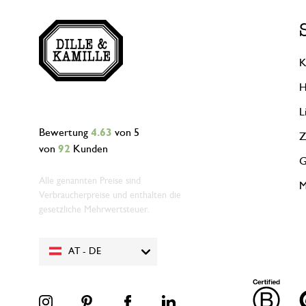
K
H
L
Bewertung
4.63
von 5
Z
von
92
Kunden
G
Alle genannten Preise sind
M
Verbraucherpreise und enthalten die
gesetzliche Mehrwertsteuer.
AT - DE