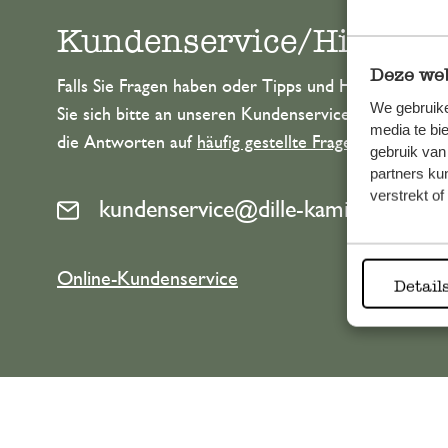
Kundenservice/Hilfe
Deze web
Falls Sie Fragen haben oder Tipps und Hilfe brauche
We gebruike
Sie sich bitte an unseren Kundenservice. Oder lesen 
media te bi
die Antworten auf
häufig gestellte Fragen
.
gebruik van
partners ku
verstrekt o
kundenservice@dille-kamille.at
Online-Kundenservice
Detail