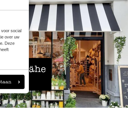
 voor social
ie over uw
se. Deze
heeft
 der Nähe
staan
eigen