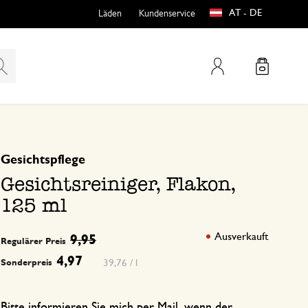
AT - DE
Läden
Kundenservice
Mein Konto
basierend auf 0 bewertungen
Gesichtspflege
teln
htungen
Gesichtsreiniger, Flakon,
125 ml
Ausverkauft
9,95
Regulärer Preis
4,97
39,76 / l
Sonderpreis
e
Bitte informieren Sie mich per Mail, wenn der