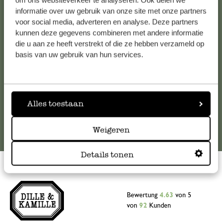
om ons websiteverkeer te analyseren. Ook delen we
informatie over uw gebruik van onze site met onze partners
Falls Sie Fragen haben oder Tipps und Hilfe brauchen, wenden
voor social media, adverteren en analyse. Deze partners
Sie sich bitte an unseren Kundenservice. Oder lesen Sie hier
kunnen deze gegevens combineren met andere informatie
die Antworten auf
häufig gestellte Fragen
.
die u aan ze heeft verstrekt of die ze hebben verzameld op
basis van uw gebruik van hun services.
kundenservice@dille-kamille.at
Online-Kundenservice
Alles toestaan
Weigeren
Details tonen
Bewertung
4.63
von 5
von
92
Kunden