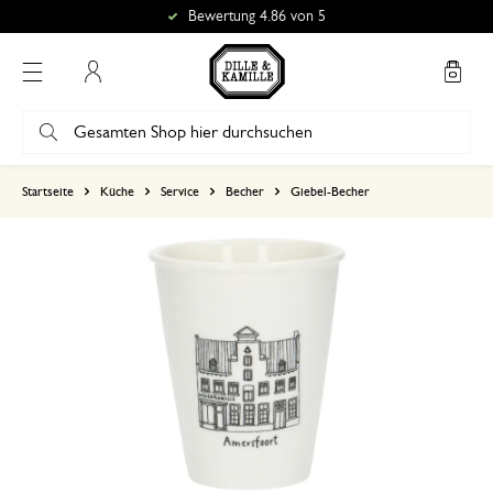
Bewertung 4.86 von 5
Mein Konto
basierend auf 0 bewertungen
Startseite
Küche
Service
Becher
Giebel-Becher