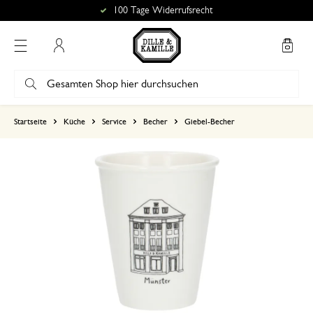
100 Tage Widerrufsrecht
Mein Konto
basierend auf 0 bewertungen
Startseite
Küche
Service
Becher
Giebel-Becher