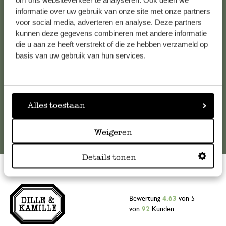
om ons websiteverkeer te analyseren. Ook delen we
informatie over uw gebruik van onze site met onze partners
Falls Sie Fragen haben oder Tipps und Hilfe brauchen, wenden
voor social media, adverteren en analyse. Deze partners
Sie sich bitte an unseren Kundenservice. Oder lesen Sie hier
kunnen deze gegevens combineren met andere informatie
die Antworten auf
häufig gestellte Fragen
.
die u aan ze heeft verstrekt of die ze hebben verzameld op
basis van uw gebruik van hun services.
kundenservice@dille-kamille.at
Online-Kundenservice
Alles toestaan
Weigeren
Details tonen
Bewertung
4.63
von 5
von
92
Kunden