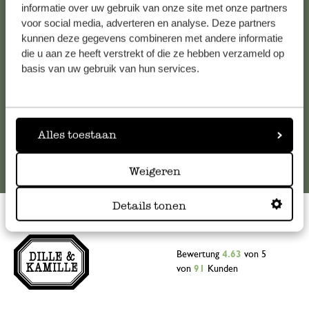
Falls Sie Fragen haben oder Tipps und Hilfe brauchen, wenden
informatie over uw gebruik van onze site met onze partners
Sie sich bitte an unseren Kundenservice. Oder lesen Sie hier
voor social media, adverteren en analyse. Deze partners
kunnen deze gegevens combineren met andere informatie
die Antworten auf
häufig gestellte Fragen
.
die u aan ze heeft verstrekt of die ze hebben verzameld op
basis van uw gebruik van hun services.
kundenservice@dille-kamille.at
Online-Kundenservice
Alles toestaan
Weigeren
Details tonen
Bewertung
4.63
von 5
von
91
Kunden