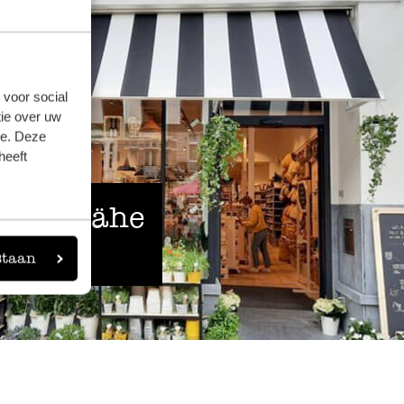
 voor social
ie over uw
se. Deze
heeft
 der Nähe
staan
eigen