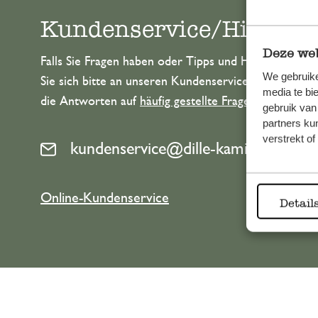
Kundenservice/Hilfe
Deze web
Falls Sie Fragen haben oder Tipps und Hilfe brauche
We gebruike
Sie sich bitte an unseren Kundenservice. Oder lesen 
media te bi
die Antworten auf
häufig gestellte Fragen
.
gebruik van
partners ku
verstrekt o
kundenservice@dille-kamille.at
Online-Kundenservice
Detail