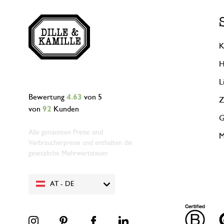
K
H
L
Bewertung
4.63
von 5
Z
von
92
Kunden
G
Alle genannten Preise sind
M
Verbraucherpreise und enthalten die
gesetzliche Mehrwertsteuer.
AT - DE