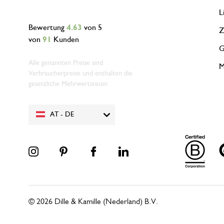
L
Bewertung
4.63
von 5
Z
von
91
Kunden
G
Alle genannten Preise sind
M
Verbraucherpreise und enthalten die
gesetzliche Mehrwertsteuer.
AT - DE
© 2026 Dille & Kamille (Nederland) B.V.