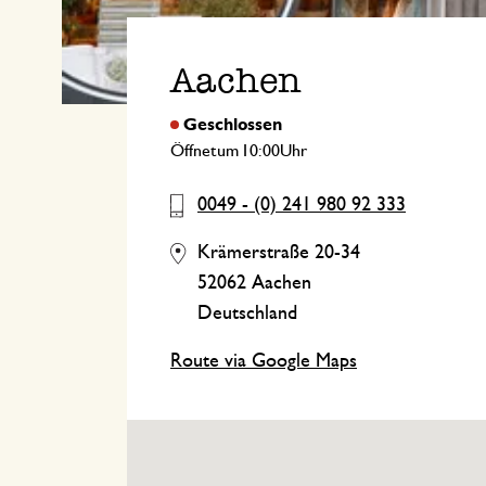
Küchentextilien
Kerzen
Süßwaren
Tischwäsche
Kerzenhalter
Aachen
Tee-Zubehör
Körbe
Kaffee-Zubehör
Schreiben & Hobby
Öffnet
um
Uhr
0049 - (0) 241 980 92 333
Besteck
Taschen
Krämerstraße 20-34
International kochen
52062 Aachen
Deutschland
Route via Google Maps