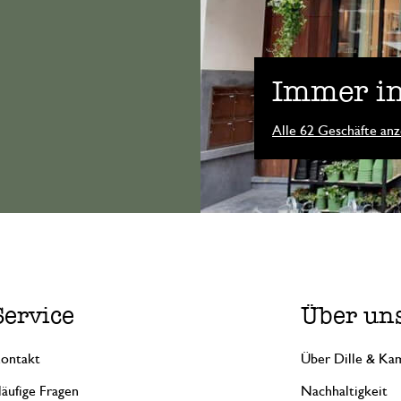
Immer in
Alle 62 Geschäfte anz
Service
Über un
ontakt
Über Dille & Kam
äufige Fragen
Nachhaltigkeit