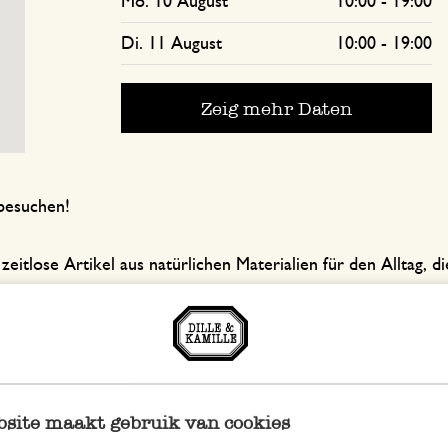
Mo. 10 August
10:00
-
19:00
Di. 11 August
10:00
-
19:00
Zeig mehr Daten
besuchen!
 zeitlose Artikel aus natürlichen Materialien für den Alltag,
ller Seife
und praktische
Küchenutensilien
.
wahl:
site maakt gebruik van cookies