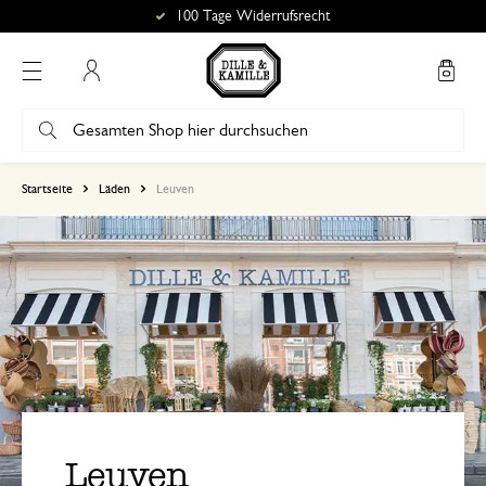
100 Tage Widerrufsrecht
Mein Konto
Startseite
Läden
Leuven
Leuven