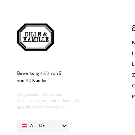
K
H
L
Bewertung
4.63
von 5
Z
von
92
Kunden
G
Alle genannten Preise sind
M
Verbraucherpreise und enthalten die
gesetzliche Mehrwertsteuer.
AT - DE