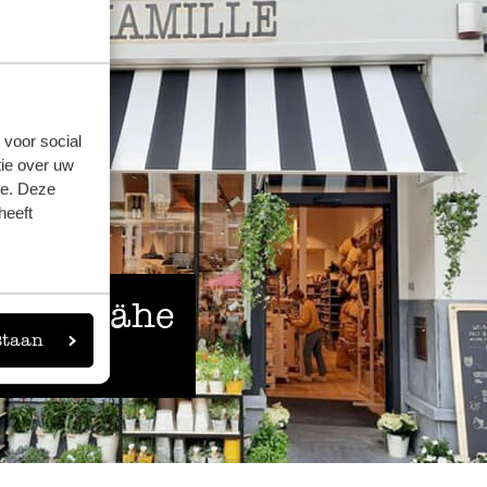
 voor social
ie over uw
se. Deze
heeft
 der Nähe
staan
eigen