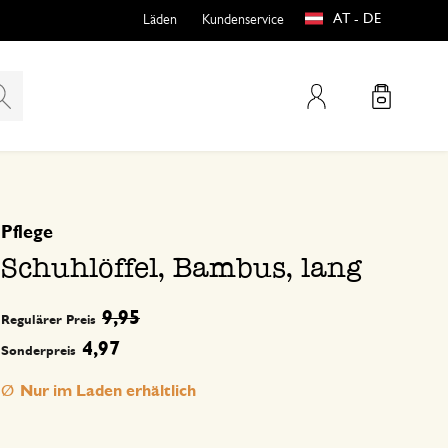
AT - DE
Läden
Kundenservice
Mein Konto
basierend auf 0 bewertungen
Pflege
teln
htungen
Schuhlöffel, Bambus, lang
9,95
Regulärer Preis
4,97
Sonderpreis
Nur im Laden erhältlich
e