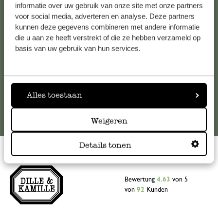
Falls Sie Fragen haben oder Tipps und Hilfe brauchen, wenden
informatie over uw gebruik van onze site met onze partners
Sie sich bitte an unseren Kundenservice. Oder lesen Sie hier
voor social media, adverteren en analyse. Deze partners
kunnen deze gegevens combineren met andere informatie
die Antworten auf
häufig gestellte Fragen
.
die u aan ze heeft verstrekt of die ze hebben verzameld op
basis van uw gebruik van hun services.
kundenservice@dille-kamille.at
Online-Kundenservice
Alles toestaan
Weigeren
Details tonen
Bewertung
4.63
von 5
von
92
Kunden