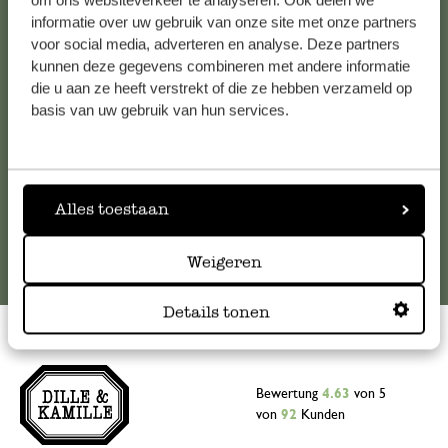
om ons websiteverkeer te analyseren. Ook delen we
informatie over uw gebruik van onze site met onze partners
Falls Sie Fragen haben oder Tipps und Hilfe brauchen, wenden
voor social media, adverteren en analyse. Deze partners
Sie sich bitte an unseren Kundenservice. Oder lesen Sie hier
kunnen deze gegevens combineren met andere informatie
die Antworten auf
häufig gestellte Fragen
.
die u aan ze heeft verstrekt of die ze hebben verzameld op
basis van uw gebruik van hun services.
kundenservice@dille-kamille.at
Online-Kundenservice
Alles toestaan
Weigeren
Details tonen
Bewertung
4.63
von 5
von
92
Kunden