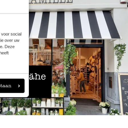
 voor social
ie over uw
se. Deze
heeft
 der Nähe
staan
eigen