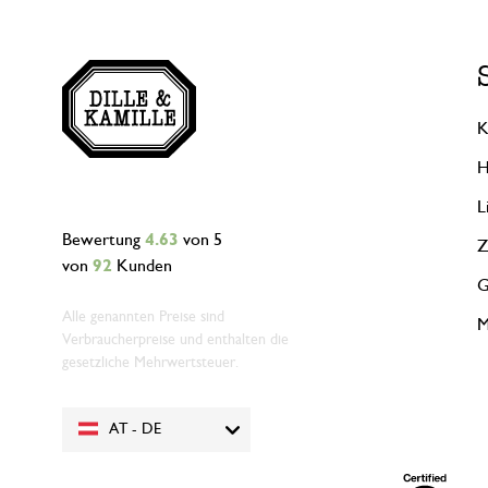
K
H
L
Bewertung
4.63
von 5
Z
von
92
Kunden
G
Alle genannten Preise sind
M
Verbraucherpreise und enthalten die
gesetzliche Mehrwertsteuer.
AT - DE