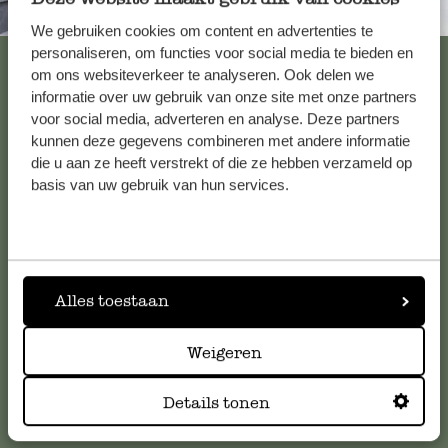
Immer in der Nähe
We gebruiken cookies om content en advertenties te
personaliseren, om functies voor social media te bieden en
Alle 62 Geschäfte anzeigen
om ons websiteverkeer te analyseren. Ook delen we
informatie over uw gebruik van onze site met onze partners
voor social media, adverteren en analyse. Deze partners
kunnen deze gegevens combineren met andere informatie
Kundenservice/Hilfe
die u aan ze heeft verstrekt of die ze hebben verzameld op
basis van uw gebruik van hun services.
Falls Sie Fragen haben oder Tipps und Hilfe brauchen, wenden
Sie sich bitte an unseren Kundenservice. Oder lesen Sie hier
die Antworten auf
häufig gestellte Fragen
.
Alles toestaan
kundenservice@dille-kamille.at
Weigeren
Online-Kundenservice
Details tonen