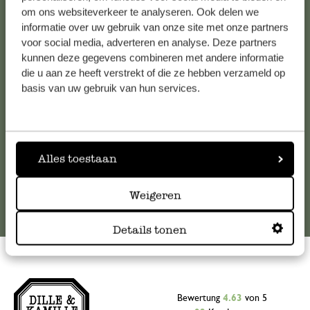
Kundenservice/Hilfe
om ons websiteverkeer te analyseren. Ook delen we
informatie over uw gebruik van onze site met onze partners
voor social media, adverteren en analyse. Deze partners
Falls Sie Fragen haben oder Tipps und Hilfe brauchen, wenden
kunnen deze gegevens combineren met andere informatie
Sie sich bitte an unseren Kundenservice. Oder lesen Sie hier
die u aan ze heeft verstrekt of die ze hebben verzameld op
die Antworten auf
häufig gestellte Fragen
.
basis van uw gebruik van hun services.
kundenservice@dille-kamille.at
Alles toestaan
Online-Kundenservice
Weigeren
Details tonen
Bewertung
4.63
von 5